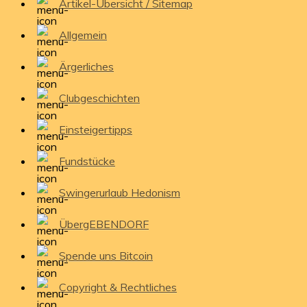
Artikel-Übersicht / Sitemap
Allgemein
Ärgerliches
Clubgeschichten
Einsteigertipps
Fundstücke
Swingerurlaub Hedonism
ÜbergEBENDORF
Spende uns Bitcoin
Copyright & Rechtliches