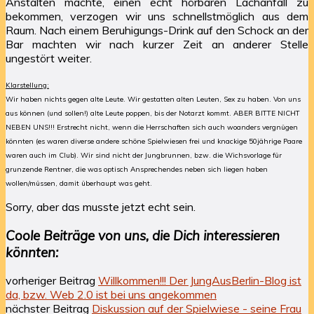
Anstalten machte, einen echt hörbaren Lachanfall zu
bekommen, verzogen wir uns schnellstmöglich aus dem
Raum. Nach einem Beruhigungs-Drink auf den Schock an der
Bar machten wir nach kurzer Zeit an anderer Stelle
ungestört weiter.
Klarstellung:
Wir haben nichts gegen alte Leute. Wir gestatten alten Leuten, Sex zu haben. Von uns
aus können (und sollen!) alte Leute poppen, bis der Notarzt kommt. ABER BITTE NICHT
NEBEN UNS!!! Erstrecht nicht, wenn die Herrschaften sich auch woanders vergnügen
könnten (es waren diverse andere schöne Spielwiesen frei und knackige 50jährige Paare
waren auch im Club). Wir sind nicht der Jungbrunnen, bzw. die Wichsvorlage für
grunzende Rentner, die was optisch Ansprechendes neben sich liegen haben
wollen/müssen, damit überhaupt was geht.
Sorry, aber das musste jetzt echt sein.
Coole Beiträge von uns, die Dich interessieren
könnten:
vorheriger Beitrag
Willkommen!!! Der JungAusBerlin-Blog ist
da, bzw. Web 2.0 ist bei uns angekommen
nächster Beitrag
Diskussion auf der Spielwiese - seine Frau