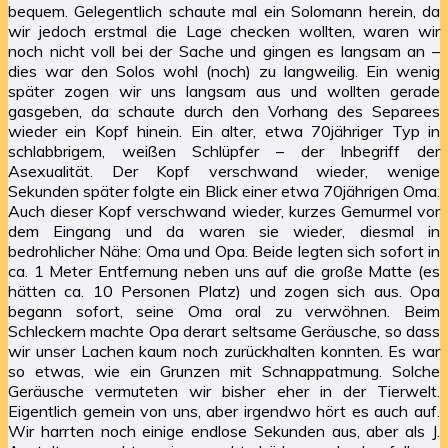
bequem. Gelegentlich schaute mal ein Solomann herein, da
wir jedoch erstmal die Lage checken wollten, waren wir
noch nicht voll bei der Sache und gingen es langsam an –
dies war den Solos wohl (noch) zu langweilig. Ein wenig
später zogen wir uns langsam aus und wollten gerade
gasgeben, da schaute durch den Vorhang des Separees
wieder ein Kopf hinein. Ein alter, etwa 70jähriger Typ in
schlabbrigem, weißen Schlüpfer – der Inbegriff der
Asexualität. Der Kopf verschwand wieder, wenige
Sekunden später folgte ein Blick einer etwa 70jährigen Oma.
Auch dieser Kopf verschwand wieder, kurzes Gemurmel vor
dem Eingang und da waren sie wieder, diesmal in
bedrohlicher Nähe: Oma und Opa. Beide legten sich sofort in
ca. 1 Meter Entfernung neben uns auf die große Matte (es
hätten ca. 10 Personen Platz) und zogen sich aus. Opa
begann sofort, seine Oma oral zu verwöhnen. Beim
Schleckern machte Opa derart seltsame Geräusche, so dass
wir unser Lachen kaum noch zurückhalten konnten. Es war
so etwas, wie ein Grunzen mit Schnappatmung. Solche
Geräusche vermuteten wir bisher eher in der Tierwelt.
Eigentlich gemein von uns, aber irgendwo hört es auch auf.
Wir harrten noch einige endlose Sekunden aus, aber als J.