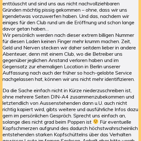
enttäuscht und sind uns aus nicht nachvollziehbaren
Gründen mächtig pissig gekommen – ohne, dass wir uns
irgendetwas vorzuwerfen haben. Und das, nachdem wir
einiges für den Club rund um die Eröffnung und schon lange
davor getan haben…
Wir persönlich werden nach dieser extrem billigen Nummer
für diesen Laden keinen Finger mehr krumm machen. Zeit,
Geld und Nerven stecken wir daher seitdem lieber in andere
Abenteuer, denn mit einem Club, wo die Betreiber uns
gegenüber jeglichen Anstand verloren haben und im
Gegensatz zur ehemaligen Location in Berlin unserer
Auffassung nach auch der früher so hoch-gelobte Service
nachgelassen hat, können wir uns nicht mehr identifizieren.
Da die Sache einfach nicht in Kürze niederzuschreiben ist,
ohne mehrere Seiten DIN-A4 zusammenzubekommen und
letztendlich von Aussenstehenden dann u.U. auch nicht
richtig kapiert wird, gibts weitere und ausführliche Infos dazu
gern im persönlichen Gespräch. Sprecht uns einfach an,
solange dies nicht grad beim Poppen ist
Für eventuelle
Kopfschmerzen aufgrund des dadurch höchstwahrscheinlich
entstehenden starken Kopfschüttelns über das Verhalten
gewisser Leute im fernen Sachsen-Anhalt aber bitte vorab