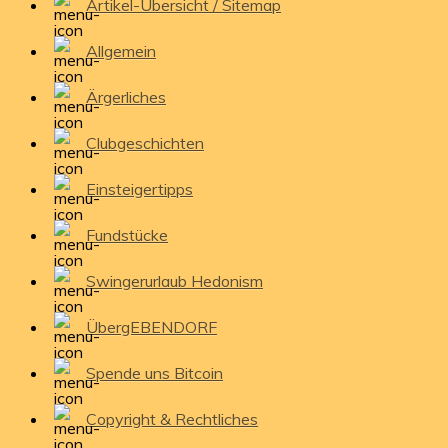
Artikel-Übersicht / Sitemap
Allgemein
Ärgerliches
Clubgeschichten
Einsteigertipps
Fundstücke
Swingerurlaub Hedonism
ÜbergEBENDORF
Spende uns Bitcoin
Copyright & Rechtliches