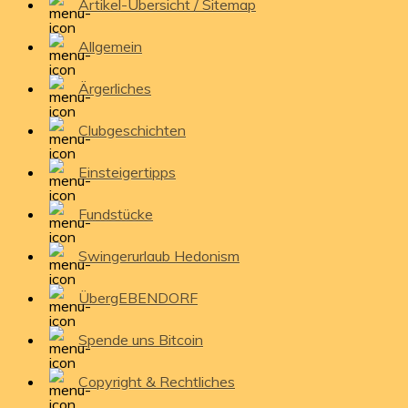
Artikel-Übersicht / Sitemap
Allgemein
Ärgerliches
Clubgeschichten
Einsteigertipps
Fundstücke
Swingerurlaub Hedonism
ÜbergEBENDORF
Spende uns Bitcoin
Copyright & Rechtliches