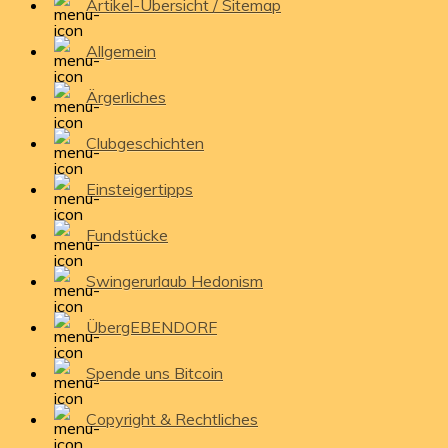
Artikel-Übersicht / Sitemap
Allgemein
Ärgerliches
Clubgeschichten
Einsteigertipps
Fundstücke
Swingerurlaub Hedonism
ÜbergEBENDORF
Spende uns Bitcoin
Copyright & Rechtliches