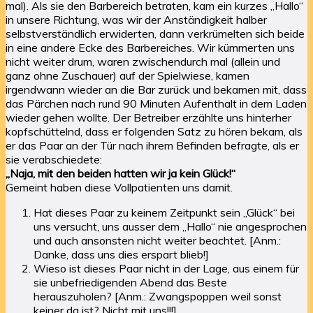
mal). Als sie den Barbereich betraten, kam ein kurzes „Hallo“
in unsere Richtung, was wir der Anständigkeit halber
selbstverständlich erwiderten, dann verkrümelten sich beide
in eine andere Ecke des Barbereiches. Wir kümmerten uns
nicht weiter drum, waren zwischendurch mal (allein und
ganz ohne Zuschauer) auf der Spielwiese, kamen
irgendwann wieder an die Bar zurück und bekamen mit, dass
das Pärchen nach rund 90 Minuten Aufenthalt in dem Laden
wieder gehen wollte. Der Betreiber erzählte uns hinterher
kopfschüttelnd, dass er folgenden Satz zu hören bekam, als
er das Paar an der Tür nach ihrem Befinden befragte, als er
sie verabschiedete:
„Naja, mit den beiden hatten wir ja kein Glück!“
Gemeint haben diese Vollpatienten uns damit.
Hat dieses Paar zu keinem Zeitpunkt sein „Glück“ bei
uns versucht, uns ausser dem „Hallo“ nie angesprochen
und auch ansonsten nicht weiter beachtet. [Anm.:
Danke, dass uns dies erspart blieb!]
Wieso ist dieses Paar nicht in der Lage, aus einem für
sie unbefriedigenden Abend das Beste
herauszuholen? [Anm.: Zwangspoppen weil sonst
keiner da ist? Nicht mit uns!!!]