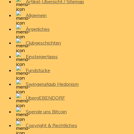
Artikel-Übersicht / Sitemap
Allgemein
Ärgerliches
Clubgeschichten
Einsteigertipps
Fundstücke
Swingerurlaub Hedonism
ÜbergEBENDORF
Spende uns Bitcoin
Copyright & Rechtliches