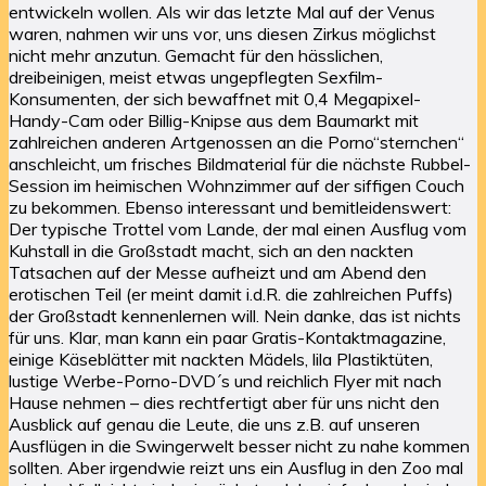
entwickeln wollen. Als wir das letzte Mal auf der Venus
waren, nahmen wir uns vor, uns diesen Zirkus möglichst
nicht mehr anzutun. Gemacht für den hässlichen,
dreibeinigen, meist etwas ungepflegten Sexfilm-
Konsumenten, der sich bewaffnet mit 0,4 Megapixel-
Handy-Cam oder Billig-Knipse aus dem Baumarkt mit
zahlreichen anderen Artgenossen an die Porno“sternchen“
anschleicht, um frisches Bildmaterial für die nächste Rubbel-
Session im heimischen Wohnzimmer auf der siffigen Couch
zu bekommen. Ebenso interessant und bemitleidenswert:
Der typische Trottel vom Lande, der mal einen Ausflug vom
Kuhstall in die Großstadt macht, sich an den nackten
Tatsachen auf der Messe aufheizt und am Abend den
erotischen Teil (er meint damit i.d.R. die zahlreichen Puffs)
der Großstadt kennenlernen will. Nein danke, das ist nichts
für uns. Klar, man kann ein paar Gratis-Kontaktmagazine,
einige Käseblätter mit nackten Mädels, lila Plastiktüten,
lustige Werbe-Porno-DVD´s und reichlich Flyer mit nach
Hause nehmen – dies rechtfertigt aber für uns nicht den
Ausblick auf genau die Leute, die uns z.B. auf unseren
Ausflügen in die Swingerwelt besser nicht zu nahe kommen
sollten. Aber irgendwie reizt uns ein Ausflug in den Zoo mal