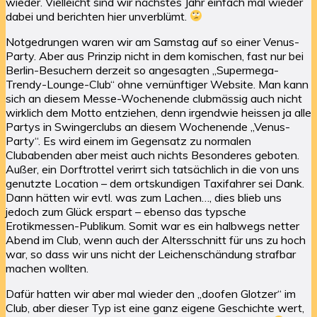
wieder. Vielleicht sind wir nächstes Jahr einfach mal wieder
dabei und berichten hier unverblümt.
Notgedrungen waren wir am Samstag auf so einer Venus-
Party. Aber aus Prinzip nicht in dem komischen, fast nur bei
Berlin-Besuchern derzeit so angesagten „Supermega-
Trendy-Lounge-Club“ ohne vernünftiger Website. Man kann
sich an diesem Messe-Wochenende clubmässig auch nicht
wirklich dem Motto entziehen, denn irgendwie heissen ja alle
Partys in Swingerclubs an diesem Wochenende „Venus-
Party“. Es wird einem im Gegensatz zu normalen
Clubabenden aber meist auch nichts Besonderes geboten.
Außer, ein Dorftrottel verirrt sich tatsächlich in die von uns
genutzte Location – dem ortskundigen Taxifahrer sei Dank.
Dann hätten wir evtl. was zum Lachen…, dies blieb uns
jedoch zum Glück erspart – ebenso das typsche
Erotikmessen-Publikum. Somit war es ein halbwegs netter
Abend im Club, wenn auch der Altersschnitt für uns zu hoch
war, so dass wir uns nicht der Leichenschändung strafbar
machen wollten.
Dafür hatten wir aber mal wieder den „doofen Glotzer“ im
Club, aber dieser Typ ist eine ganz eigene Geschichte wert,