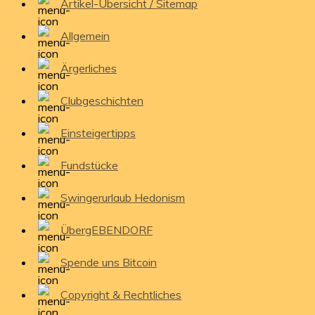
Artikel-Übersicht / Sitemap
Allgemein
Ärgerliches
Clubgeschichten
Einsteigertipps
Fundstücke
Swingerurlaub Hedonism
ÜbergEBENDORF
Spende uns Bitcoin
Copyright & Rechtliches