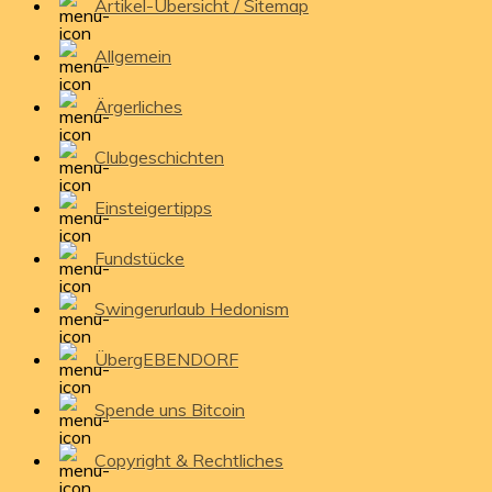
Artikel-Übersicht / Sitemap
Allgemein
Ärgerliches
Clubgeschichten
Einsteigertipps
Fundstücke
Swingerurlaub Hedonism
ÜbergEBENDORF
Spende uns Bitcoin
Copyright & Rechtliches