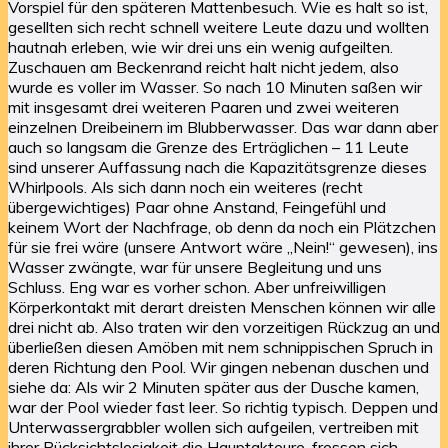
Vorspiel für den späteren Mattenbesuch. Wie es halt so ist,
gesellten sich recht schnell weitere Leute dazu und wollten
hautnah erleben, wie wir drei uns ein wenig aufgeilten.
Zuschauen am Beckenrand reicht halt nicht jedem, also
wurde es voller im Wasser. So nach 10 Minuten saßen wir
mit insgesamt drei weiteren Paaren und zwei weiteren
einzelnen Dreibeinern im Blubberwasser. Das war dann aber
auch so langsam die Grenze des Erträglichen – 11 Leute
sind unserer Auffassung nach die Kapazitätsgrenze dieses
Whirlpools. Als sich dann noch ein weiteres (recht
übergewichtiges) Paar ohne Anstand, Feingefühl und
keinem Wort der Nachfrage, ob denn da noch ein Plätzchen
für sie frei wäre (unsere Antwort wäre „Nein!“ gewesen), ins
Wasser zwängte, war für unsere Begleitung und uns
Schluss. Eng war es vorher schon. Aber unfreiwilligen
Körperkontakt mit derart dreisten Menschen können wir alle
drei nicht ab. Also traten wir den vorzeitigen Rückzug an und
überließen diesen Amöben mit nem schnippischen Spruch in
deren Richtung den Pool. Wir gingen nebenan duschen und
siehe da: Als wir 2 Minuten später aus der Dusche kamen,
war der Pool wieder fast leer. So richtig typisch. Deppen und
Unterwassergrabbler wollen sich aufgeilen, vertreiben mit
ihrer Rücksichtslosigkeit die Hauptakteure, fressen sich