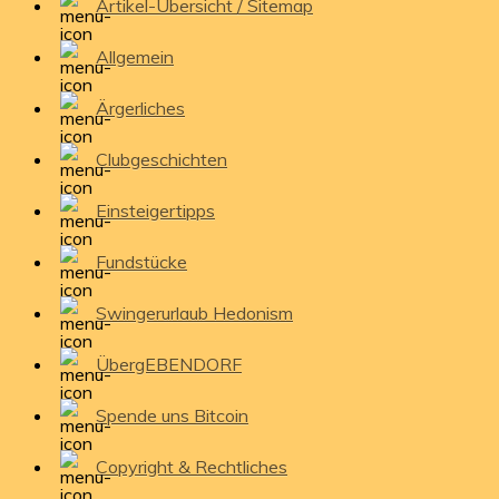
Artikel-Übersicht / Sitemap
Allgemein
Ärgerliches
Clubgeschichten
Einsteigertipps
Fundstücke
Swingerurlaub Hedonism
ÜbergEBENDORF
Spende uns Bitcoin
Copyright & Rechtliches