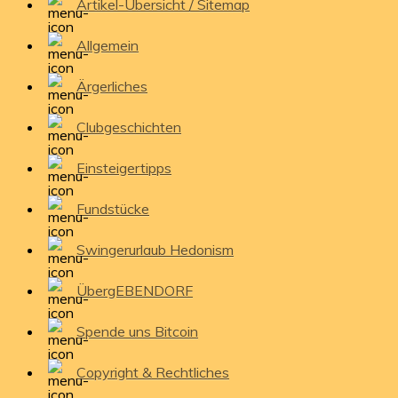
Artikel-Übersicht / Sitemap
Allgemein
Ärgerliches
Clubgeschichten
Einsteigertipps
Fundstücke
Swingerurlaub Hedonism
ÜbergEBENDORF
Spende uns Bitcoin
Copyright & Rechtliches