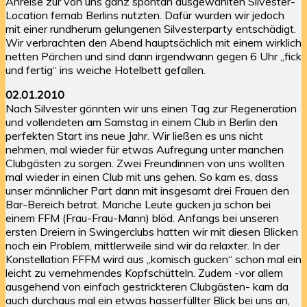
Anreise zur von uns ganz spontan ausgewählten Silvester-
Location fernab Berlins nutzten. Dafür wurden wir jedoch
mit einer rundherum gelungenen Silvesterparty entschädigt.
Wir verbrachten den Abend hauptsächlich mit einem wirklich
netten Pärchen und sind dann irgendwann gegen 6 Uhr „fick
und fertig“ ins weiche Hotelbett gefallen.
02.01.2010
Nach Silvester gönnten wir uns einen Tag zur Regeneration
und vollendeten am Samstag in einem Club in Berlin den
perfekten Start ins neue Jahr. Wir ließen es uns nicht
nehmen, mal wieder für etwas Aufregung unter manchen
Clubgästen zu sorgen. Zwei Freundinnen von uns wollten
mal wieder in einen Club mit uns gehen. So kam es, dass
unser männlicher Part dann mit insgesamt drei Frauen den
Bar-Bereich betrat. Manche Leute gucken ja schon bei
einem FFM (Frau-Frau-Mann) blöd. Anfangs bei unseren
ersten Dreiern in Swingerclubs hatten wir mit diesen Blicken
noch ein Problem, mittlerweile sind wir da relaxter. In der
Konstellation FFFM wird aus „komisch gucken“ schon mal ein
leicht zu vernehmendes Kopfschütteln. Zudem -vor allem
ausgehend von einfach gestrickteren Clubgästen- kam da
auch durchaus mal ein etwas hasserfüllter Blick bei uns an,