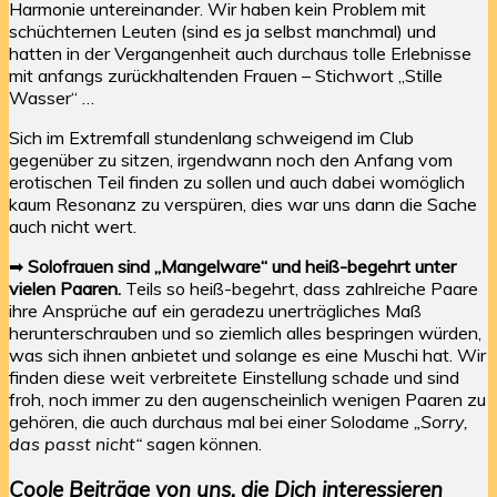
Harmonie untereinander. Wir haben kein Problem mit
schüchternen Leuten (sind es ja selbst manchmal) und
hatten in der Vergangenheit auch durchaus tolle Erlebnisse
mit anfangs zurückhaltenden Frauen – Stichwort „Stille
Wasser“ …
Sich im Extremfall stundenlang schweigend im Club
gegenüber zu sitzen, irgendwann noch den Anfang vom
erotischen Teil finden zu sollen und auch dabei womöglich
kaum Resonanz zu verspüren, dies war uns dann die Sache
auch nicht wert.
➡
Solofrauen sind „Mangelware“ und heiß-begehrt unter
vielen Paaren.
Teils so heiß-begehrt, dass zahlreiche Paare
ihre Ansprüche auf ein geradezu unerträgliches Maß
herunterschrauben und so ziemlich alles bespringen würden,
was sich ihnen anbietet und solange es eine Muschi hat. Wir
finden diese weit verbreitete Einstellung schade und sind
froh, noch immer zu den augenscheinlich wenigen Paaren zu
gehören, die auch durchaus mal bei einer Solodame
„Sorry,
das passt nicht“
sagen können.
Coole Beiträge von uns, die Dich interessieren