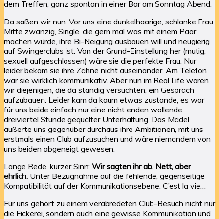
dem Treffen, ganz spontan in einer Bar am Sonntag Abend.
Da saßen wir nun. Vor uns eine dunkelhaarige, schlanke Frau
Mitte zwanzig, Single, die gern mal was mit einem Paar
machen würde, ihre Bi-Neigung ausbauen will und neugierig
auf Swingerclubs ist. Von der Grund-Einstellung her (mutig,
sexuell aufgeschlossen) wäre sie die perfekte Frau. Nur
leider bekam sie ihre Zähne nicht auseinander. Am Telefon
war sie wirklich kommunikativ. Aber nun im Real Life waren
wir diejenigen, die da ständig versuchten, ein Gespräch
aufzubauen. Leider kam da kaum etwas zustande, es war
für uns beide einfach nur eine nicht enden wollende
dreiviertel Stunde gequälter Unterhaltung. Das Mädel
äußerte uns gegenüber durchaus ihre Ambitionen, mit uns
erstmals einen Club aufzusuchen und wäre niemandem von
uns beiden abgeneigt gewesen.
Lange Rede, kurzer Sinn:
Wir sagten ihr ab. Nett, aber
ehrlich.
Unter Bezugnahme auf die fehlende, gegenseitige
Kompatibilität auf der Kommunikationsebene. C’est la vie…
Für uns gehört zu einem verabredeten Club-Besuch nicht nur
die Fickerei, sondern auch eine gewisse Kommunikation und