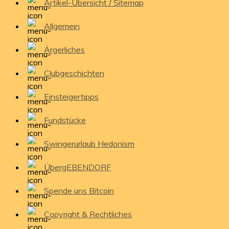
Artikel-Übersicht / Sitemap
Allgemein
Ärgerliches
Clubgeschichten
Einsteigertipps
Fundstücke
Swingerurlaub Hedonism
ÜbergEBENDORF
Spende uns Bitcoin
Copyright & Rechtliches