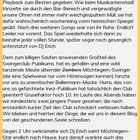
Playback zum Besten gegeben. Wie beim Musikantenstadl
tänzelte sie durch den Bar-Bereich und vergewaltigte
unsere Ohren mit immer mehr weichgespültem Müll, sie hat
dafür wahrscheinlich wochenlang vorm heimischen Spiegel
geübt. Nach drei weiteren Songs war von ihr Ruhe. Endlich!
Leider nur vorerst. Das Spiel wiederholte sich dann zu
beinahe jeder vollen Stunde, später sogar noch gesanglich
unterstützt von DJ Erich.
Dem zum billigen Saufen anwesenden Großteil des
Swingerclub-Publikums, hat es gefallen und eine wild
tanzende Meute alternder
Zombies
Möchtegern-Swinger
(die eine Spielwiese nur vom Hörensagen kennen) tanzte
vor uns zu unerotischer Ballermann-Mucke. Hurra, das von
uns so gefürchtete Inez-Publikum hat tatsächlich den Club
geentert! Gruselfaktor hoch 10. Im Laufe des Abends haben
wir mindestens zwei jüngere Paare gesehen, die nach
erstaunlich kurzer Zeit den Club schockiert verlassen haben.
Wir blieben und harrten der Dinge, die wir uns in diesem Blog
von der geschundenen Seele schreiben.
Gegen 2 Uhr verkrümelte sich DJ Erich samt Möchtegern-
Star endlich nach Hause, kurz darauf wankte auch das