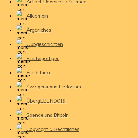
Artikel-Übersicht / Sitemap
Allgemein
Ärgerliches
Clubgeschichten
Einsteigertipps
Fundstücke
Swingerurlaub Hedonism
ÜbergEBENDORF
Spende uns Bitcoin
Copyright & Rechtliches