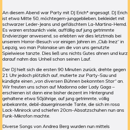
An diesem Abend war Party mit DJ Erich* angesagt. DJ Erich
ist etwa Mitte 50, möchtegern-junggeblieben, bekleidet mit
schwarzer Leder-Jeans und gefälschtem La-Martina-Hemd.
Es waren erstaunlich viele, auffällig auf jung getrimmte
Endvierziger anwesend, so erlebten wir dies letztmals bei
unserem Horror-Besuch vor einigen Jahren im „Club Inez“ in
Leipzig, wo man Polonaise um die von uns genutzte
Spielwiese tanzte. Dies ließ uns nichts Gutes ahnen und kurz
darauf nahm das Unheil schon seinen Lauf.
Der DJ hielt sich die ersten 90 Minuten zurück, drehte gegen
21 Uhr jedoch plötzlich auf, mutierte zur Party-Sau und
kündigte einen
„von diversen Bühnen bekannten Star“
an.
Wir freuten uns schon auf Madonna oder Lady Gaga –
erschienen ist dann eine bisher dezent im Hintergrund
gehaltene etwa 50jährige, auf jung getrimmte, völlig
unbekannte, debil-dauergrinsende Tante, die sich im rosa
Lack-Minirock und schiefen 20cm-Absatzschuhen nun ans
Funk-Mikrofon machte.
Diverse Songs von Andrea Berg wurden nun mittels