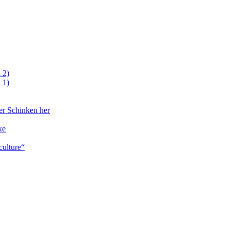
 2)
 1)
er Schinken her
xe
culture“