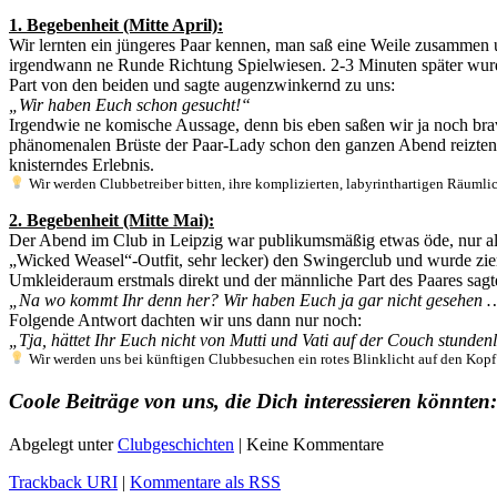
1. Begebenheit (Mitte April):
Wir lernten ein jüngeres Paar kennen, man saß eine Weile zusammen 
irgendwann ne Runde Richtung Spielwiesen. 2-3 Minuten später wur
Part von den beiden und sagte augenzwinkernd zu uns:
„Wir haben Euch schon gesucht!“
Irgendwie ne komische Aussage, denn bis eben saßen wir ja noch br
phänomenalen Brüste der Paar-Lady schon den ganzen Abend reizten, 
knisterndes Erlebnis.
Wir werden Clubbetreiber bitten, ihre komplizierten, labyrinthartigen Räumlic
2. Begebenheit (Mitte Mai):
Der Abend im Club in Leipzig war publikumsmäßig etwas öde, nur alte
„Wicked Weasel“-Outfit, sehr lecker) den Swingerclub und wurde zi
Umkleideraum erstmals direkt und der männliche Part des Paares sagt
„Na wo kommt Ihr denn her? Wir haben Euch ja gar nicht gesehen
Folgende Antwort dachten wir uns dann nur noch:
„Tja, hättet Ihr Euch nicht von Mutti und Vati auf der Couch stund
Wir werden uns bei künftigen Clubbesuchen ein rotes Blinklicht auf den Kop
Coole Beiträge von uns, die Dich interessieren könnten:
Abgelegt unter
Clubgeschichten
| Keine Kommentare
Trackback URI
|
Kommentare als RSS