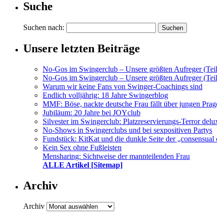
Suche
Suchen nach:
Unsere letzten Beiträge
No-Gos im Swingerclub – Unsere größten Aufreger (Teil
No-Gos im Swingerclub – Unsere größten Aufreger (Teil
Warum wir keine Fans von Swinger-Coachings sind
Endlich volljährig: 18 Jahre Swingerblog
MMF: Böse, nackte deutsche Frau fällt über jungen Prag
Jubiläum: 20 Jahre bei JOYclub
Silvester im Swingerclub: Platzreservierungs-Terror delu
No-Shows in Swingerclubs und bei sexpositiven Partys
Fundstück: KitKat und die dunkle Seite der „consensual 
Kein Sex ohne Fußleisten
Mensharing: Sichtweise der mannteilenden Frau
ALLE Artikel [Sitemap]
Archiv
Archiv