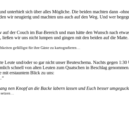
und unterhielt sich über alles Mögliche. Die beiden machten dann -oh
den wir neugierig und machten uns auch auf den Weg. Und wer begegne
av auf der Couch im Bar-Bereich und man hätte den Wunsch nach etwas
ließen wir uns nicht lumpen und gingen mit den beiden auf die Matte.
hkeiten gefälligst für ihre Gäste zu kartografieren…
 Leute und/oder so gar nicht unser Beuteschema. Nachts gegen 1:30 Uhr
emlich schnell von alten Leuten zum Quatschen in Beschlag genommen
e mit erstauntem Blick zu uns:
 …“
enlang nen Knopf an die Backe labern lassen und Euch besser umgeguc
f setzen…