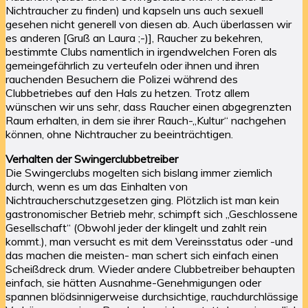
Nichtraucher zu finden) und kapseln uns auch sexuell
gesehen nicht generell von diesen ab. Auch überlassen wir
es anderen [Gruß an Laura ;-)], Raucher zu bekehren,
bestimmte Clubs namentlich in irgendwelchen Foren als
gemeingefährlich zu verteufeln oder ihnen und ihren
rauchenden Besuchern die Polizei während des
Clubbetriebes auf den Hals zu hetzen. Trotz allem
wünschen wir uns sehr, dass Raucher einen abgegrenzten
Raum erhalten, in dem sie ihrer Rauch-„Kultur“ nachgehen
können, ohne Nichtraucher zu beeinträchtigen.
Verhalten der Swingerclubbetreiber
Die Swingerclubs mogelten sich bislang immer ziemlich
durch, wenn es um das Einhalten von
Nichtraucherschutzgesetzen ging. Plötzlich ist man kein
gastronomischer Betrieb mehr, schimpft sich „Geschlossene
Gesellschaft“ (Obwohl jeder der klingelt und zahlt rein
kommt.), man versucht es mit dem Vereinsstatus oder -und
das machen die meisten- man schert sich einfach einen
Scheißdreck drum. Wieder andere Clubbetreiber behaupten
einfach, sie hätten Ausnahme-Genehmigungen oder
spannen blödsinnigerweise durchsichtige, rauchdurchlässige