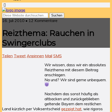
16. Juli 2010 • 12 Kommentare
Reizthema: Rauchen in
Swingerclubs
Teilen
Tweet
Anpinnen
Mail
SMS
Wir wissen, dass wir ein absolutes
Reizthema mit diesem Beitrag
anschlagen.
Na und? Wir sind gerne unbequem.
Nachdem das sonst häufig als
altbacken und zurückgeblieben
geltende Bayern dem restlichen
Land kürzlich per Volksentscheid
gezeigt hat
, wie rigoros