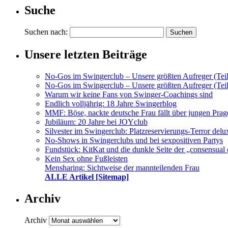
Suche
Suchen nach:
Unsere letzten Beiträge
No-Gos im Swingerclub – Unsere größten Aufreger (Teil
No-Gos im Swingerclub – Unsere größten Aufreger (Teil
Warum wir keine Fans von Swinger-Coachings sind
Endlich volljährig: 18 Jahre Swingerblog
MMF: Böse, nackte deutsche Frau fällt über jungen Prag
Jubiläum: 20 Jahre bei JOYclub
Silvester im Swingerclub: Platzreservierungs-Terror delu
No-Shows in Swingerclubs und bei sexpositiven Partys
Fundstück: KitKat und die dunkle Seite der „consensual 
Kein Sex ohne Fußleisten
Mensharing: Sichtweise der mannteilenden Frau
ALLE Artikel [Sitemap]
Archiv
Archiv