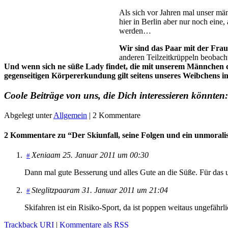
Als sich vor Jahren mal unser män
hier in Berlin aber nur noch eine
werden…
Wir sind das Paar mit der Frau,
anderen Teilzeitkrüppeln beobacht
Und wenn sich ne süße Lady findet, die mit unserem Männchen die
gegenseitigen Körpererkundung gilt seitens unseres Weibchens i
Coole Beiträge von uns, die Dich interessieren könnten:
Abgelegt unter
Allgemein
| 2 Kommentare
2 Kommentare zu “Der Skiunfall, seine Folgen und ein unmorali
Xenia
am 25. Januar 2011 um 00:30
#
Dann mal gute Besserung und alles Gute an die Süße. Für das 
Steglitzpaar
am 31. Januar 2011 um 21:04
#
Skifahren ist ein Risiko-Sport, da ist poppen weitaus ungefährl
Trackback URI
|
Kommentare als RSS