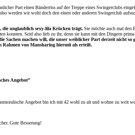
nlicher Part einen Bänderriss auf der Treppe eines Swingerclubs eingef
, also werden wir wohl doch den einen oder anderen Swingerclub aufsuc
 die unglaublich sexy-lila Krücken trägt.
Sie möchte auch mal den B
en konnten. Seid also lieb zu ihr, denn sie kann mit den Dingern prima
 Sachen machen will, die unser weiblicher Part derzeit nicht so 
m Rahmen von Mansharing hiermit als erteilt.
sches Angebot”
unmoralische Angebot bin ich mit 42 wohl zu alt und wohne zu weit w
icher. Gute Besserung!