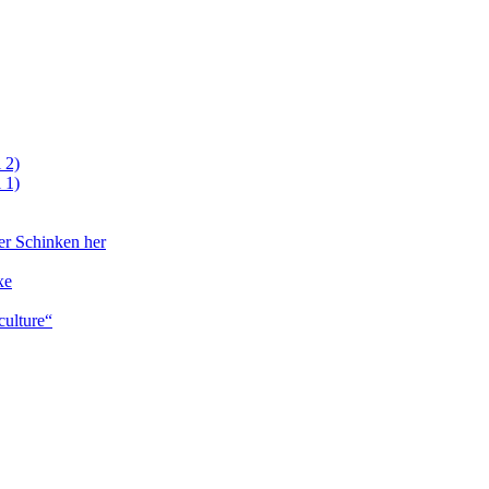
 2)
 1)
er Schinken her
xe
culture“