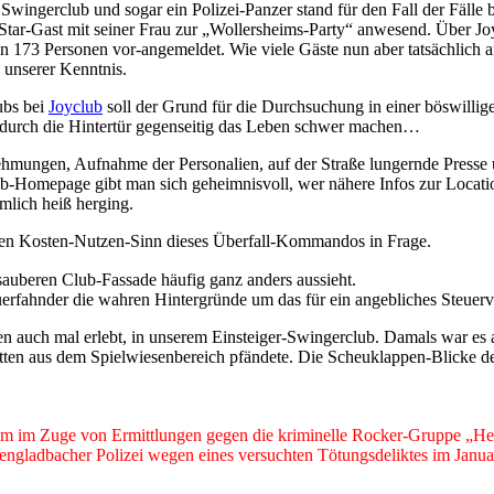
Swingerclub und sogar ein Polizei-Panzer stand für den Fall der Fäl
Star-Gast mit seiner Frau zur „Wollersheims-Party“ anwesend. Über J
 Personen vor-angemeldet. Wie viele Gäste nun aber tatsächlich an
h unserer Kenntnis.
ubs bei
Joyclub
soll der Grund für die Durchsuchung in einer böswilli
d durch die Hintertür gegenseitig das Leben schwer machen…
mungen, Aufnahme der Personalien, auf der Straße lungernde Presse und 
lub-Homepage gibt man sich geheimnisvoll, wer nähere Infos zur Locati
emlich heiß herging.
den Kosten-Nutzen-Sinn dieses Überfall-Kommandos in Frage.
 sauberen Club-Fassade häufig ganz anders aussieht.
Steuerfahnder die wahren Hintergründe um das für ein angebliches Steuer
n auch mal erlebt, in unserem Einsteiger-Swingerclub. Damals war es ab
en aus dem Spielwiesenbereich pfändete. Die Scheuklappen-Blicke der
m im Zuge von Ermittlungen gegen die kriminelle Rocker-Gruppe „Hel
gladbacher Polizei wegen eines versuchten Tötungsdeliktes im Januar