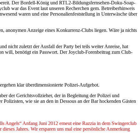
le bereit. Der Bordell-König und RTL2-Bildungsfernsehen-Doku-Soap-
oyclub war das Event laut unseren Recherchen gem. Betreiberhinweis
wesend waren und eine Personalienfeststellung in Unterwäsche über
gen, anonymen Anzeige eines Konkurrenz-Clubs liegen. Wäre ja nichts
nicht zuletzt der Ausfall der Party bei teils weiter Anreise, hat
on will, benötigt ein Passwort. Der Joyclub-Forenbeitrag zum Club-
vergehen klar überdimensionierte Polizei-Aufgebot.
er der Gerichtsvollzieher, der in Begleitung der Polizei und
 Polizisten, wie sie an den in Dessous an der Bar hockenden Gästen
ls Angels“ Anfang Juni 2012 erneut eine Razzia in dem Swingerclub
 dieses Jahres. Wir ersparen uns mal eine persönliche Anmerkung