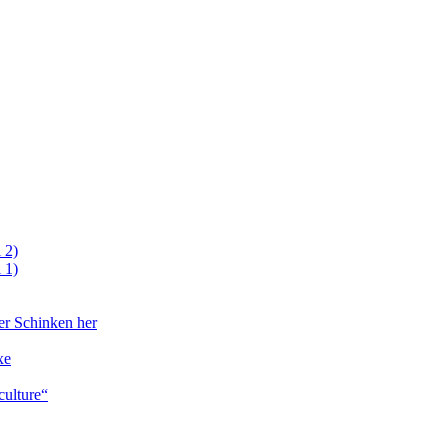
 2)
 1)
er Schinken her
xe
culture“