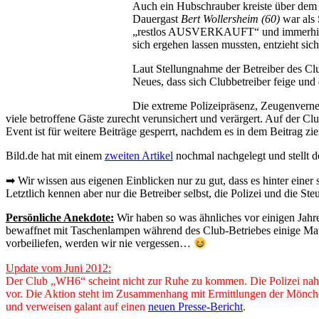
Auch ein Hubschrauber kreiste über dem 
Dauergast
Bert Wollersheim (60)
war als 
„restlos AUSVERKAUFT“ und immerhin 173
sich ergehen lassen mussten, entzieht sic
Laut Stellungnahme der Betreiber des Cl
Neues, dass sich Clubbetreiber feige un
Die extreme Polizeipräsenz, Zeugenverneh
viele betroffene Gäste zurecht verunsichert und verärgert. Auf der C
Event ist für weitere Beiträge gesperrt, nachdem es in dem Beitrag zi
Bild.de hat mit einem
zweiten Artikel
nochmal nachgelegt und stellt 
➡ Wir wissen aus eigenen Einblicken nur zu gut, dass es hinter einer
Letztlich kennen aber nur die Betreiber selbst, die Polizei und die 
Persönliche Anekdote:
Wir haben so was ähnliches vor einigen Jahre
bewaffnet mit Taschenlampen während des Club-Betriebes einige Matt
vorbeiliefen, werden wir nie vergessen…
Update vom Juni 2012:
Der Club „WH6“ scheint nicht zur Ruhe zu kommen. Die Polizei nah
vor. Die Aktion steht im Zusammenhang mit Ermittlungen der Mönchen
und verweisen galant auf einen
neuen Presse-Bericht
.