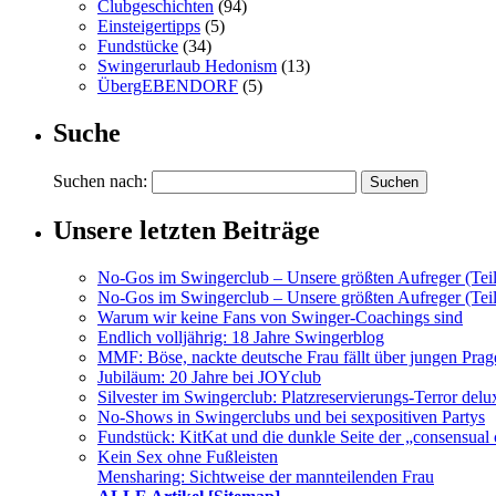
Clubgeschichten
(94)
Einsteigertipps
(5)
Fundstücke
(34)
Swingerurlaub Hedonism
(13)
ÜbergEBENDORF
(5)
Suche
Suchen nach:
Unsere letzten Beiträge
No-Gos im Swingerclub – Unsere größten Aufreger (Teil
No-Gos im Swingerclub – Unsere größten Aufreger (Teil
Warum wir keine Fans von Swinger-Coachings sind
Endlich volljährig: 18 Jahre Swingerblog
MMF: Böse, nackte deutsche Frau fällt über jungen Prag
Jubiläum: 20 Jahre bei JOYclub
Silvester im Swingerclub: Platzreservierungs-Terror delu
No-Shows in Swingerclubs und bei sexpositiven Partys
Fundstück: KitKat und die dunkle Seite der „consensual 
Kein Sex ohne Fußleisten
Mensharing: Sichtweise der mannteilenden Frau