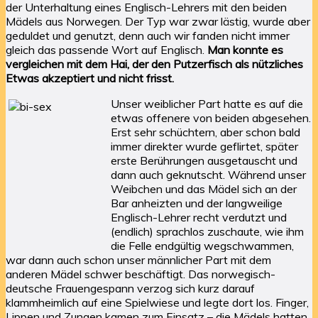
der Unterhaltung eines Englisch-Lehrers mit den beiden
Mädels aus Norwegen. Der Typ war zwar lästig, wurde aber
geduldet und genutzt, denn auch wir fanden nicht immer
gleich das passende Wort auf Englisch.
Man konnte es
vergleichen mit dem Hai, der den Putzerfisch als nützliches
Etwas akzeptiert und nicht frisst.
Unser weiblicher Part hatte es auf die
etwas offenere von beiden abgesehen.
Erst sehr schüchtern, aber schon bald
immer direkter wurde geflirtet, später
erste Berührungen ausgetauscht und
dann auch geknutscht. Während unser
Weibchen und das Mädel sich an der
Bar anheizten und der langweilige
Englisch-Lehrer recht verdutzt und
(endlich) sprachlos zuschaute, wie ihm
die Felle endgültig wegschwammen,
war dann auch schon unser männlicher Part mit dem
anderen Mädel schwer beschäftigt. Das norwegisch-
deutsche Frauengespann verzog sich kurz darauf
klammheimlich auf eine Spielwiese und legte dort los. Finger,
Lippen und Zungen kamen zum Einsatz – die Mädels hatten