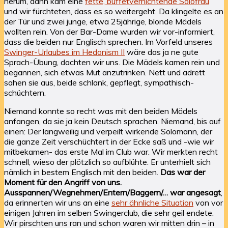
herum, dann kam eine
fette, buffetvernichtende Solofrau
und wir fürchteten, dass es so weitergeht. Da klingelte es an
der Tür und zwei junge, etwa 25jährige, blonde Mädels
wollten rein. Von der Bar-Dame wurden wir vor-informiert,
dass die beiden nur Englisch sprechen. Im Vorfeld unseres
Swinger-Urlaubes im Hedonism II
wäre das ja ne gute
Sprach-Übung, dachten wir uns. Die Mädels kamen rein und
begannen, sich etwas Mut anzutrinken. Nett und adrett
sahen sie aus, beide schlank, gepflegt, sympathisch-
schüchtern.
Niemand konnte so recht was mit den beiden Mädels
anfangen, da sie ja kein Deutsch sprachen. Niemand, bis auf
einen: Der langweilig und verpeilt wirkende Solomann, der
die ganze Zeit verschüchtert in der Ecke saß und -wie wir
mitbekamen- das erste Mal im Club war. Wir merkten recht
schnell, wieso der plötzlich so aufblühte. Er unterhielt sich
nämlich in bestem Englisch mit den beiden.
Das war der
Moment für den Angriff von uns.
Ausspannen/Wegnehmen/Entern/Baggern/… war angesagt
,
da erinnerten wir uns an eine
sehr ähnliche Situation
von vor
einigen Jahren im selben Swingerclub, die sehr geil endete.
Wir pirschten uns ran und schon waren wir mitten drin – in