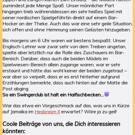
zumindest jede Menge Spaß. Unser männlicher Part
hingegen trieb währenddessen ein sehr heißes Spiel mit
seiner nordischen Spielgefährtin direkt auf einem Bar-
Hocker an der Theke. Auch das war eine sehr geile Situation,
sich offen und ohne Hemmung seinen Gelüsten hinzugeben.
Bis morgens um 6 Uhr waren wir bestens bespaßt. Unser
Englisch-Lehrer war zwar sehr von dem Treiben angetan,
spielte aber letztlich nur die Rolle des Zuschauers im Bar-
Bereich. Darüber, dass auch die beiden Mädels im
Spielwiesen-Bereich allein zugange waren, war er sehr
erstaunt und hätte das wohl keiner der beiden zugetraut –
war aber so verpeilt, dass er es erst hinterher aufgrund
Erzählungen bemerkte, dass auch hinten auf der Matte die
Post abging.
So ein Swingerclub ist halt ein Haifischbecken…
War das etwa ein Vorgeschmack auf das, was uns in Kürze
auf Jamaika im
Hedonism II
erwartet? Wäre ja zu geil!
Coole Beiträge von uns, die Dich interessieren
könnten: