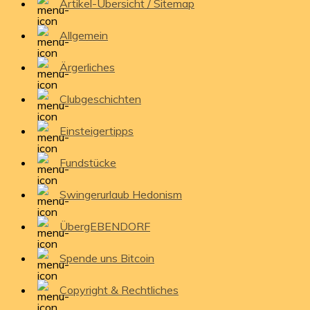
Artikel-Übersicht / Sitemap
Allgemein
Ärgerliches
Clubgeschichten
Einsteigertipps
Fundstücke
Swingerurlaub Hedonism
ÜbergEBENDORF
Spende uns Bitcoin
Copyright & Rechtliches