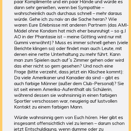
paar Komplimente und ein paar Hände und würde es
dann sehr genießen, wenn bei Sympathie –
wahrscheinlich auch durchaus schnell – mehr daraus
würde. Gehe ich zu naiv an die Sache heran? Wie
waren Eure Erlebnisse mit anderen Partnern (das AMI-
Mädel ohne Kondom hat mich eher beunruhigt – so g..l
AO in der Phantasie ist – meine Götting wird nur mit
Gummi verwähnt)? Muss es immer schnell gehen (viele
Berichte klingen so) oder findet man auch Leute, mit
denen eine nette Unterhaltung zu mehr führt. Kann
man zum Spielen auch auf´s Zimmer gehen oder wird
das eher nicht so gern gesehen? Und noch eine
Frage (bitte verzeiht, dass jetzt ein Klischee kommt):
Da viele Amerikaner und Kanadier da sind – gibt es
auch farbige Männer (außer dem Club-Personal)? Sie
ist seit einem Amerika-Aufenthalt als Schülerin,
während dessen sie wahnsinnig in einen farbigen
Sportler verschossen war, neugierig auf lustvollen
Kontakt zu einem farbigen Mann.
Würde wahnsinnig gern von Euch hören. Hier gibt es
insgesamt offensichtlich viel zu lernen – darum schon
jetzt Entschuldigung, wenn dumme oder zu