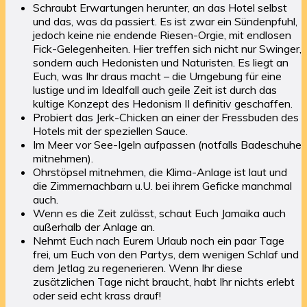
Schraubt Erwartungen herunter, an das Hotel selbst
und das, was da passiert. Es ist zwar ein Sündenpfuhl,
jedoch keine nie endende Riesen-Orgie, mit endlosen
Fick-Gelegenheiten. Hier treffen sich nicht nur Swinger,
sondern auch Hedonisten und Naturisten. Es liegt an
Euch, was Ihr draus macht – die Umgebung für eine
lustige und im Idealfall auch geile Zeit ist durch das
kultige Konzept des Hedonism II definitiv geschaffen.
Probiert das Jerk-Chicken an einer der Fressbuden des
Hotels mit der speziellen Sauce.
Im Meer vor See-Igeln aufpassen (notfalls Badeschuhe
mitnehmen).
Ohrstöpsel mitnehmen, die Klima-Anlage ist laut und
die Zimmernachbarn u.U. bei ihrem Geficke manchmal
auch.
Wenn es die Zeit zulässt, schaut Euch Jamaika auch
außerhalb der Anlage an.
Nehmt Euch nach Eurem Urlaub noch ein paar Tage
frei, um Euch von den Partys, dem wenigen Schlaf und
dem Jetlag zu regenerieren. Wenn Ihr diese
zusätzlichen Tage nicht braucht, habt Ihr nichts erlebt
oder seid echt krass drauf!