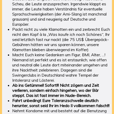
Scheu, die Leute anzusprechen. Irgendwie klappt es
immer, die Leute haben Verständnis für eventuelle
Sprachschwierigkeiten (der Ami-Slang ist manchmal
grausam) und sind neugierig auf Deutsche und
Europäer.
Packt nicht zu viele Klamotten ein und zerbrecht Euch
nicht den Kopf à la
„Was kaufe ich noch Schönes“
, Ihr
seid letztlich fast nur nackt (die 75 US$ Übergepäck-
Gebühren hätten wir uns sparen können, unsere
Klamotten blieben überwiegend im Koffer)
Macht Euch keine Gedanken um Figur, BMI, Alter, …!
Niemand ist perfekt und es ist erstaunlich, wie offen
und neutral alle Leute dort miteinander umgehen und
ihre Nacktheit zelebrieren. Dagegen sind die
Swingerclubs in Deutschland wahre Tempel der
Intoleranz und Lästerei.
Ab ins Getümmel! Sofort!!! Nicht zögern und Zeit
verlieren, sondern einfach hingehen, wo der Bär
steppt. Das ist fast immer im Nude-Bereich.
Fahrt unbedingt Eure Toleranzschwelle deutlich
herunter, sonst seid Ihr im Hedo II vollkommen falsch!!!
Nehmt Kondome mit und besteht auf die Benutzung