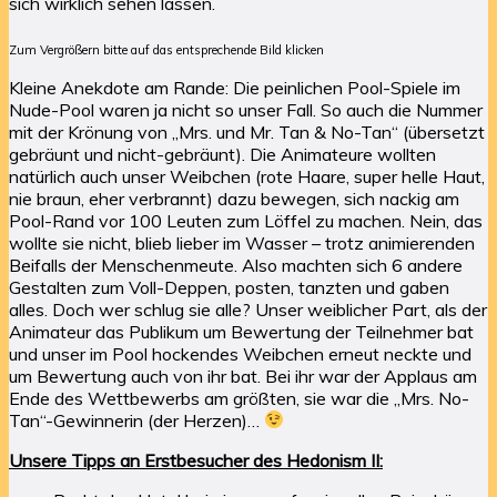
sich wirklich sehen lassen.
Zum Vergrößern bitte auf das entsprechende Bild klicken
Kleine Anekdote am Rande: Die peinlichen Pool-Spiele im
Nude-Pool waren ja nicht so unser Fall. So auch die Nummer
mit der Krönung von „Mrs. und Mr. Tan & No-Tan“ (übersetzt
gebräunt und nicht-gebräunt). Die Animateure wollten
natürlich auch unser Weibchen (rote Haare, super helle Haut,
nie braun, eher verbrannt) dazu bewegen, sich nackig am
Pool-Rand vor 100 Leuten zum Löffel zu machen. Nein, das
wollte sie nicht, blieb lieber im Wasser – trotz animierenden
Beifalls der Menschenmeute. Also machten sich 6 andere
Gestalten zum Voll-Deppen, posten, tanzten und gaben
alles. Doch wer schlug sie alle? Unser weiblicher Part, als der
Animateur das Publikum um Bewertung der Teilnehmer bat
und unser im Pool hockendes Weibchen erneut neckte und
um Bewertung auch von ihr bat. Bei ihr war der Applaus am
Ende des Wettbewerbs am größten, sie war die „Mrs. No-
Tan“-Gewinnerin (der Herzen)…
Unsere Tipps an Erstbesucher des Hedonism II: