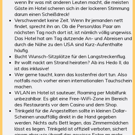
wenn Ihr was mit anderen Leuten macht, die meisten
Gäste im Hotel scheren sich in der lockeren Stimmung
darum einen Scheißdreck!
Verschwendet keine Zeit. Wenn Ihr jemanden nett
findet, sprecht ihn an. Ob die Person/das Paar am
nächsten Tag noch dort ist, ist nämlich völlig ungewiss.
Das Hotel hat am Tag dutzende An- und Abreisen und
durch die Nähe zu den USA sind Kurz-Aufenthalte
häufig.
Bucht Wunsch-Sitzplätze für den Langstreckenflug.
Ihr wollt nackt am Strand heiraten? Ab ins Hedo II, da
ist das inklusive!
Wer gerne taucht, kann das kostenfrei dort tun. Also
notfalls noch vorher einen internationalen Tauchschein
machen.
WLAN im Hotel ist sauteuer, Roaming per Mobilfunk
unbezahlbar. Es gibt eine Free-WiFi-Zone im Bereich
des Restaurants vor dem Casino und dem Shop.
Trinkgeld für die Angestellten sollte in kleinen Dollar-
Scheinen unauffällig direkt in die Hand gegeben
werden. Nichts aufs Bett legen, das Zimmermädchen
lässt es liegen. Trinkgeld ist offiziell verboten, sichert
einem aber wie überall das gewisse Extra an mehr