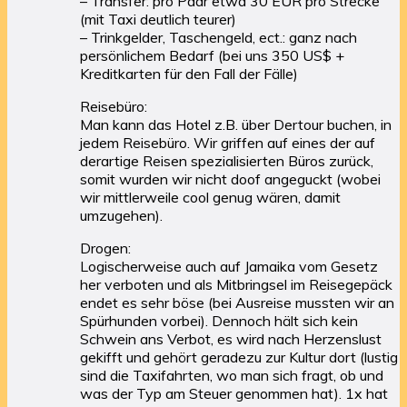
– Transfer: pro Paar etwa 30 EUR pro Strecke
(mit Taxi deutlich teurer)
– Trinkgelder, Taschengeld, ect.: ganz nach
persönlichem Bedarf (bei uns 350 US$ +
Kreditkarten für den Fall der Fälle)
Reisebüro:
Man kann das Hotel z.B. über Dertour buchen, in
jedem Reisebüro. Wir griffen auf eines der auf
derartige Reisen spezialisierten Büros zurück,
somit wurden wir nicht doof angeguckt (wobei
wir mittlerweile cool genug wären, damit
umzugehen).
Drogen:
Logischerweise auch auf Jamaika vom Gesetz
her verboten und als Mitbringsel im Reisegepäck
endet es sehr böse (bei Ausreise mussten wir an
Spürhunden vorbei). Dennoch hält sich kein
Schwein ans Verbot, es wird nach Herzenslust
gekifft und gehört geradezu zur Kultur dort (lustig
sind die Taxifahrten, wo man sich fragt, ob und
was der Typ am Steuer genommen hat). 1x hat