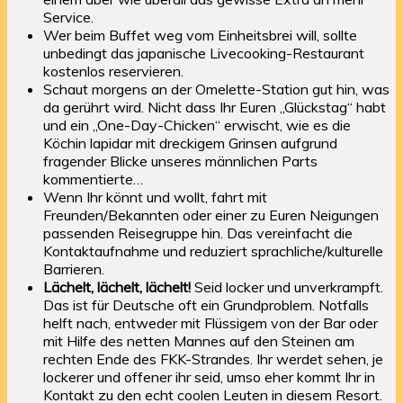
Service.
Wer beim Buffet weg vom Einheitsbrei will, sollte
unbedingt das japanische Livecooking-Restaurant
kostenlos reservieren.
Schaut morgens an der Omelette-Station gut hin, was
da gerührt wird. Nicht dass Ihr Euren „Glückstag“ habt
und ein „One-Day-Chicken“ erwischt, wie es die
Köchin lapidar mit dreckigem Grinsen aufgrund
fragender Blicke unseres männlichen Parts
kommentierte…
Wenn Ihr könnt und wollt, fahrt mit
Freunden/Bekannten oder einer zu Euren Neigungen
passenden Reisegruppe hin. Das vereinfacht die
Kontaktaufnahme und reduziert sprachliche/kulturelle
Barrieren.
Lächelt, lächelt, lächelt!
Seid locker und unverkrampft.
Das ist für Deutsche oft ein Grundproblem. Notfalls
helft nach, entweder mit Flüssigem von der Bar oder
mit Hilfe des netten Mannes auf den Steinen am
rechten Ende des FKK-Strandes. Ihr werdet sehen, je
lockerer und offener ihr seid, umso eher kommt Ihr in
Kontakt zu den echt coolen Leuten in diesem Resort.