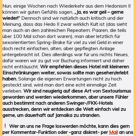
Nun, einige Wochen nach Wiederkehr aus dem Hedonism II
können wir guten Gefühls sagen,
„Ja, es war geil – gerne
wieder!“
Dennoch sind wir natürlich auch kritisch und der
Meinung, dass das Hedo II zwar wirklich Kult ist (das sieht
man auch an den zahlreichen Repeatern: Paaren, die teils
über 100 Mal schon dort waren), man aber letztlich für
sexorientierten Spring-Brake für viel zu viel Geld in einer
doch recht einfachen, alten, aber gepflegten Anlage
untergebracht ist. Dies allerdings war für uns nichts Neues,
dafür waren wir zu gut vor Buchung informiert und daher
nicht enttäuscht.
Wir empfehlen dieses Hotel mit kleineren
Einschränkungen weiter, sowas sollte man gesehen/erlebt
haben.
Solange die eigenen Erwartungen nicht zu hoch
gesteckt sind, wird man dort eine echt einmalige Zeit
verleben.
Wir sind neugierig auf diese Art von Sextourismus
geworden und werden wiederkommen, aber unsere Fühler
auch bestimmt nach anderen Swinger-/FKK-Hotels
ausstrecken, denn wir entdecken die Welt einfach viel zu
gerne, um dauerhaft auf Jamaika zu stranden.
Wer an uns ne Frage loswerden möchte, kann dies gern
per Kommentar-Funktion oder -ganz diskret- per
Mail
an uns