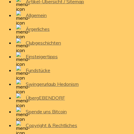
Artikel-Übersicht / Sitemap
Allgemein
Ärgerliches
Clubgeschichten
Einsteigertipps
Fundstücke
Swingerurlaub Hedonism
ÜbergEBENDORF
Spende uns Bitcoin
Copyright & Rechtliches