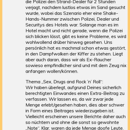
die Polizei den Strand-Dealer für 2 Stunden
verjagt, nachdem lustlos etwas im Sand gesucht
wurde, wobei das Szenario eher eine Shake-
Hands-Nummer zwischen Polizei, Dealer und
Securitys des Hotels war. Solange man es im
Hotel macht und nicht gerade, wenn die Polizei
sich blicken lässt, gibt es keine Probleme, es wird
wohlwollend drüber hinweg gesehen. Uns
persönlich hat es machmal schon etwas gestört,
in den Dampfwolken der Kiffer zu stehen. Liegt
aber auch daran, dass wir als Ex-Raucher
sowieso empfindlicher sind und mit dem Zeug nix
anfangen wollen/können.
Thema „Sex, Drugs and Rock ’n’ Roll“:
Wir haben überlegt, aufgrund Deines sicherlich
berechtigten Einwandes einen Extra-Beitrag zu
verfassen. Wir lassen es, da wir zwar jede
Menge erlebt/gesehen haben, dies aber schwer
in Form eines Beitrages wiederzugeben ist.
Vielleicht erscheinen unsere Berichte daher auch
so nüchtern und ohne die sonst so gewohnte
„Note“. Klar, waren da jede Menge doofe Leute.