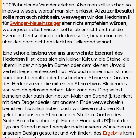
100% ihr blaues Wunder erleben. Also man sollte schon so
in etwa wissen, worauf man sich einlässt.
Allzu zartbesaitet
sollte man auch nicht sein, weswegen wir das Hedonism II
für
Swinger-Neueinsteiger
eher nicht empfehlen würden
,
wobei jeder selbst wissen sollte, ob er nicht erstmal die
Szene in Deutschland entdecken sollte, bevor man gleich
über den noch nicht entdeckten Tellerrand springt.
Eine schöne, bislang von uns unerwähnte Eigenart des
Hedonism II
ist, dass sich ein kleiner Kult um die Steine, die
überall in der Anlage im Garten oder dem kleinen Urwald
verteilt liegen, entwickelt hat. Wo auch immer man ist, man
findet bunt bemalte oder beschriebene Steine von Gästen
des Hedonism vor, die mit einem Stein etwas Bleibendes
von sich da gelassen haben. Man kann das Ding selbst
bemalen oder auch den netten Maler am Strand (bitte nicht
mit dem Drogendealer am anderen Ende verwechseln!)
bemühen. Natürlich haben auch wir diesen schönen Kult
gelebt und unseren Stein an einer Stelle im Garten des
Nude-Bereiches abgelegt. Für eine Hand voll US$ hat der
Typ am Strand unser Exemplar nach unseren Wünschen in
unserem Design gestaltet und wir finden, das
Ergebnis
kann