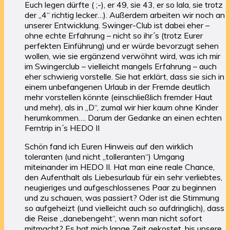
Euch legen dürfte ( ;-), er 49, sie 43, er so lala, sie trotz
der „4“ richtig lecker…). Außerdem arbeiten wir noch an
unserer Entwicklung. Swinger-Club ist dabei eher –
ohne echte Erfahrung – nicht so ihr´s (trotz Eurer
perfekten Einführung) und er würde bevorzugt sehen
wollen, wie sie ergänzend verwöhnt wird, was ich mir
im Swingerclub – vielleicht mangels Erfahrung – auch
eher schwierig vorstelle. Sie hat erklärt, dass sie sich in
einem unbefangenen Urlaub in der Fremde deutlich
mehr vorstellen könnte (einschließlich fremder Haut
und mehr), als in „D“, zumal wir hier kaum ohne Kinder
herumkommen…. Darum der Gedanke an einen echten
Ferntrip in´s HEDO II
Schön fand ich Euren Hinweis auf den wirklich
toleranten (und nicht „tolleranten“) Umgang
miteinander im HEDO II. Hat man eine reale Chance,
den Aufenthalt als Liebesurlaub für ein sehr verliebtes,
neugieriges und aufgeschlossenes Paar zu beginnen
und zu schauen, was passiert? Oder ist die Stimmung
so aufgeheizt (und vielleicht auch so aufdringlich), dass
die Reise „danebengeht“, wenn man nicht sofort
mitmacht? Es hat mich lange Zeit gekostet, bis unsere