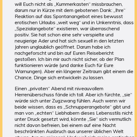
will Euch nicht als „Kummerkasten“ missbrauchen,
darum nur in Kürze mit dem gebotenen Dank: „Ihre“
Reaktion auf das Spontanangebot eines bewusst
erotischen Urlaubs „weit weg“ und in Unkenntnis, dass
„Spezialangebote“ existieren, war überraschend
positiv. Sie hat schon eine sehr verspielte und
neugierige Ader und hat sich sexuell in den letzten
Jahren unglaublich geöffnet. Darum habe ich
nachgeforscht und bin auf Euren Reisebericht
gestoßen. Ich bin mir auch nicht sicher, ob der Plan
funktionieren würde (und danke Euch für Eure
Warnungen). Aber ein längerer Zeitraum gibt einem die
Chance, Dinge sich entwickeln zu lassen.
Einen „privaten“ Abend mit niveauvollem
Herrenüberschuss fände ich toll. Aber ich fürchte, „sie“
würde sich unter Zugzwang fühlen. Auch wenn wir
beide wissen, dass es „Schnupperangebote“ gibt und
man von „echten“ Liebhabern dieses Lebensstils nicht
unter Druck gesetzt wird, könnte „Sie“ sich vermutlich
nicht davon befreien, bei einem auf eine Nacht
beschränkten Ausbruch aus unserer üblichen Welt