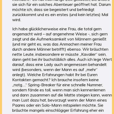
sie sich für ein solches Abenteuer geöffnet hat. Darum
möchte ich, dass sie begeistert und befriedigt
zurückkommt und es ein erstes (und kein letztes) Mal
wird.
Ich habe glücklicherweise eine Frau, die total gern
angemacht wird – auf angenehme Weise -, sich gern
zeigt und die Aufmerksamkeit von Männern genießt
(und mir geht es, was das Anmachen meiner Frau
durch andere Männer betrifft) ebenso. Wir bräuchten
nette Leute, insbesondere er müsste „Kavalier“ sein,
dann geht bei ihr buchstäblich alles. Auch ich lege Wert
darauf, dass eine Lady auch angemessen behandelt
wird (besonders, wenn der Mann es auf „mehr“
anlegt). Welche Erfahrungen habt Ihr bei Euren
Kontakten gemacht? Ich brauche insofern keine
„notg….“ Spring-Breaker für eine schnelle Nummer,
sondern fände es toll, wenn man sich kennenlernen
und dann zusammen auf die Matte steigen kann, wenn
man Lust dazu hat, bevorzugt wenn der Mann eines
Paares oder ein Solo-Mann mitspielen möchte. Sie
bräuchte mangels einschlägiger Erfahrung eher ein