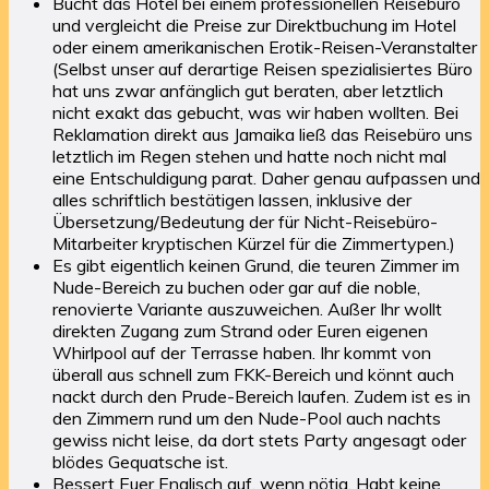
Bucht das Hotel bei einem professionellen Reisebüro
und vergleicht die Preise zur Direktbuchung im Hotel
oder einem amerikanischen Erotik-Reisen-Veranstalter
(Selbst unser auf derartige Reisen spezialisiertes Büro
hat uns zwar anfänglich gut beraten, aber letztlich
nicht exakt das gebucht, was wir haben wollten. Bei
Reklamation direkt aus Jamaika ließ das Reisebüro uns
letztlich im Regen stehen und hatte noch nicht mal
eine Entschuldigung parat. Daher genau aufpassen und
alles schriftlich bestätigen lassen, inklusive der
Übersetzung/Bedeutung der für Nicht-Reisebüro-
Mitarbeiter kryptischen Kürzel für die Zimmertypen.)
Es gibt eigentlich keinen Grund, die teuren Zimmer im
Nude-Bereich zu buchen oder gar auf die noble,
renovierte Variante auszuweichen. Außer Ihr wollt
direkten Zugang zum Strand oder Euren eigenen
Whirlpool auf der Terrasse haben. Ihr kommt von
überall aus schnell zum FKK-Bereich und könnt auch
nackt durch den Prude-Bereich laufen. Zudem ist es in
den Zimmern rund um den Nude-Pool auch nachts
gewiss nicht leise, da dort stets Party angesagt oder
blödes Gequatsche ist.
Bessert Euer Englisch auf, wenn nötig. Habt keine