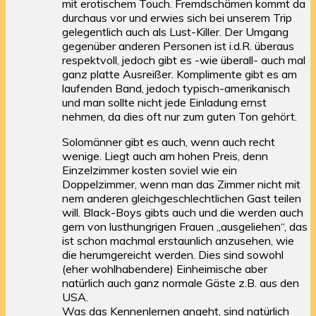
mit erotischem Touch. Fremdschämen kommt da
durchaus vor und erwies sich bei unserem Trip
gelegentlich auch als Lust-Killer. Der Umgang
gegenüber anderen Personen ist i.d.R. überaus
respektvoll, jedoch gibt es -wie überall- auch mal
ganz platte Ausreißer. Komplimente gibt es am
laufenden Band, jedoch typisch-amerikanisch
und man sollte nicht jede Einladung ernst
nehmen, da dies oft nur zum guten Ton gehört.
Solomänner gibt es auch, wenn auch recht
wenige. Liegt auch am hohen Preis, denn
Einzelzimmer kosten soviel wie ein
Doppelzimmer, wenn man das Zimmer nicht mit
nem anderen gleichgeschlechtlichen Gast teilen
will. Black-Boys gibts auch und die werden auch
gern von lusthungrigen Frauen „ausgeliehen“, das
ist schon machmal erstaunlich anzusehen, wie
die herumgereicht werden. Dies sind sowohl
(eher wohlhabendere) Einheimische aber
natürlich auch ganz normale Gäste z.B. aus den
USA.
Was das Kennenlernen angeht, sind natürlich