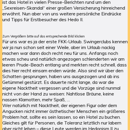
ist das Hotel in vielen Presse-Berichten rund um den
„Sexreisen-Skandal“ einer großen Versicherung hinreichend
erwähnt. Nun aber von uns weitere persönliche Eindrücke
und Tipps für Erstbesucher des Hedo II.
Zum Vergrößern bitte auf das entsprechende Bild klicken
Für uns war es ja der erste FKK-Urlaub. Swingerclubs kennen
wir ja nun schon seit einer Weile, aber im Urlaub nackig
machen war dann doch recht neu für uns. Anfangs noch
etwas scheu und natürlich angezogen schlenderten wir am
leeren Prude-Beach entlang und merkten recht schnell, dass
dies hier recht einsam enden würde. Also sind wir über den
Schatten gesprungen, haben uns ausgezogen und ab ins
Getümmel gestürzt. Es dauerte nicht lange, da war die
eigene Nacktheit vergessen und die Vorzüge sind nunmal
nicht von der Hand zu weisen: Nahtlose Bräune, keine
nassen Klamotten, mehr Spaß, …
Wer natürlich mit Nacktheit, der eigenen Figur oder dem
Angucken nicht immer ästhetischer Menschen ein größeres
Problem hat, sollte es sein lassen, so ein Hotel zu buchen.
Gleiches gilt für Personen, die Toleranz letztlich nur labern
aber nicht leben – diese Leute werden im Hedonism II zu