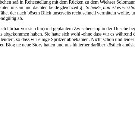
bchen saß in Reiterstellung mit dem Rücken zu dem
Wichser
Solomann, 
auten uns an und dachten beide gleichzeitig
„Scheiße, nun ist es wirkli
he, der nach bösem Blick unserseits recht schnell vermitteln wollte, u
endgültig ab.
 hörbar vor sich hin) mit geplantem Zwischenstop in der Dusche bege
as abgekommen haben. Sie hatte sich wohl -ohne dass wir es während
ert, so dass wir einige Spritzer abbekamen. Nicht schön und leider seh
n Blog ne neue Story hatten und uns hinterher darüber köstlich amüsi