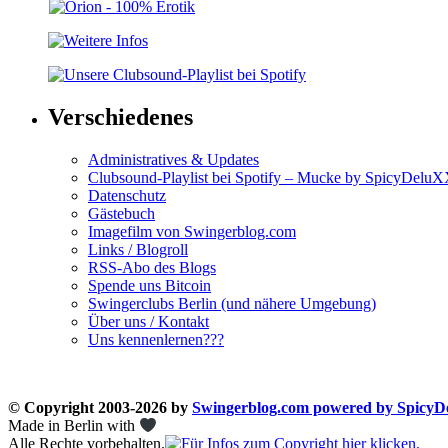
Verschiedenes
Administratives & Updates
Clubsound-Playlist bei Spotify – Mucke by SpicyDelu
Datenschutz
Gästebuch
Imagefilm von Swingerblog.com
Links / Blogroll
RSS-Abo des Blogs
Spende uns Bitcoin
Swingerclubs Berlin (und nähere Umgebung)
Über uns / Kontakt
Uns kennenlernen???
© Copyright 2003-2026 by
Swingerblog.com powered by Spicy
Made in Berlin with
Alle Rechte vorbehalten.