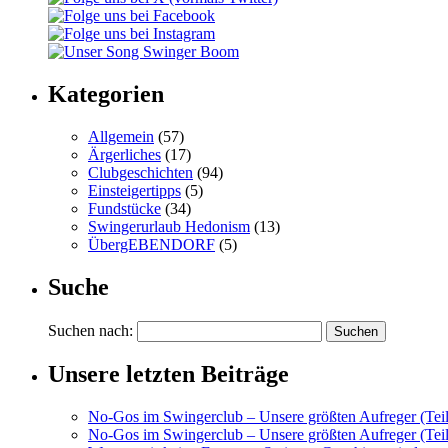
Kategorien
Allgemein
(57)
Ärgerliches
(17)
Clubgeschichten
(94)
Einsteigertipps
(5)
Fundstücke
(34)
Swingerurlaub Hedonism
(13)
ÜbergEBENDORF
(5)
Suche
Suchen nach:
Unsere letzten Beiträge
No-Gos im Swingerclub – Unsere größten Aufreger (Teil
No-Gos im Swingerclub – Unsere größten Aufreger (Teil