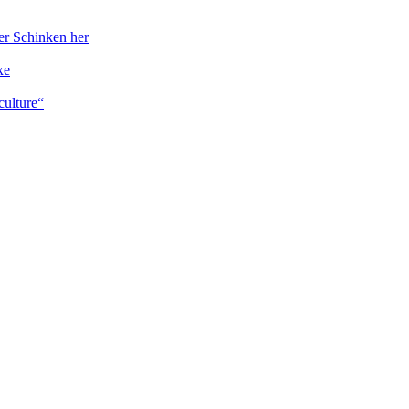
er Schinken her
xe
culture“