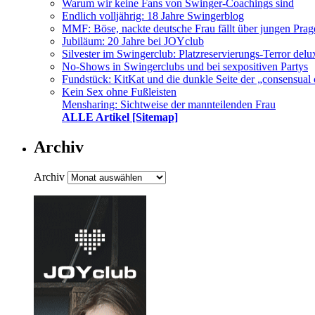
Warum wir keine Fans von Swinger-Coachings sind
Endlich volljährig: 18 Jahre Swingerblog
MMF: Böse, nackte deutsche Frau fällt über jungen Prag
Jubiläum: 20 Jahre bei JOYclub
Silvester im Swingerclub: Platzreservierungs-Terror delu
No-Shows in Swingerclubs und bei sexpositiven Partys
Fundstück: KitKat und die dunkle Seite der „consensual 
Kein Sex ohne Fußleisten
Mensharing: Sichtweise der mannteilenden Frau
ALLE Artikel [Sitemap]
Archiv
Archiv