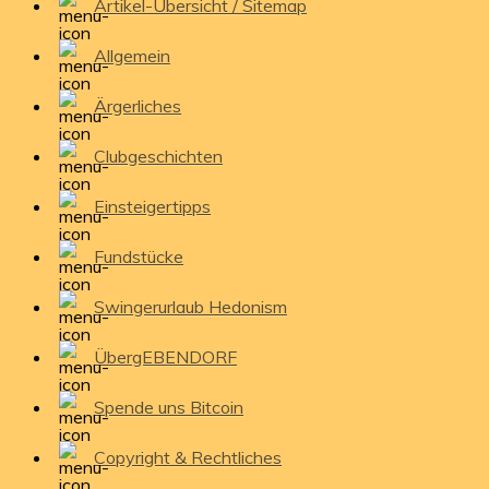
Artikel-Übersicht / Sitemap
Allgemein
Ärgerliches
Clubgeschichten
Einsteigertipps
Fundstücke
Swingerurlaub Hedonism
ÜbergEBENDORF
Spende uns Bitcoin
Copyright & Rechtliches