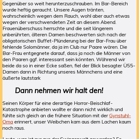
Gegenüber so weit herunterzuschrauben. Im Bar-Bereich
wurde heftig geraucht. Unsere Augen tränten,
wahrscheinlich wegen dem Rauch, wohl aber auch etwas
wegen der verschwendeten Zeit an diesem Abend.
Frauenüberschuss herrschte und die seit längerem
unberührten, älteren Damen beschwerten sich nach der
obligatorischen Buffet-Plünderung bei der Bar-Frau über
fehlende Solomänner, da ja im Club nur Paare wären. Die
Bar-Frau entgegnete darauf, dass ja noch die Männer von
den Paaren ggf. interessant sein könnten. Während wir
beide da so in einer Ecke saßen, fiel der Blick besagter Ü55-
Damen dann in Richtung unseres Männchens und eine
äußerte lautstark
Dann nehmen wir halt den!
Seinen Körper für eine derartige Horror-Beischlaf-
Katastrophe anbieten wollte er dann nicht wirklich und
fühlte sich gleich an die frühere Situation mit der
Gynstuhl-
Oma
erinnert, unser Weibchen kam aus dem Lachen kaum
noch raus.
Leute, was ist nur aus der Swingerwelt geworden? Es