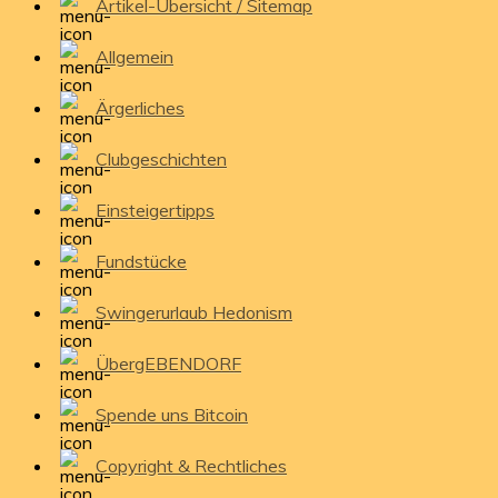
Artikel-Übersicht / Sitemap
Allgemein
Ärgerliches
Clubgeschichten
Einsteigertipps
Fundstücke
Swingerurlaub Hedonism
ÜbergEBENDORF
Spende uns Bitcoin
Copyright & Rechtliches