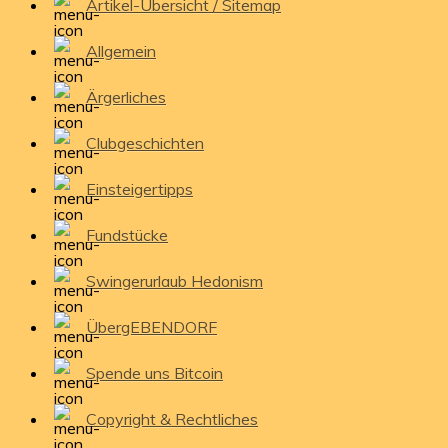
Artikel-Übersicht / Sitemap
Allgemein
Ärgerliches
Clubgeschichten
Einsteigertipps
Fundstücke
Swingerurlaub Hedonism
ÜbergEBENDORF
Spende uns Bitcoin
Copyright & Rechtliches