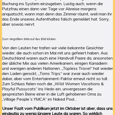
Buchung ins System einzugeben. Lustig auch, wenn die
Putzfrau einen dann vier Tage vor Abreise morgens
anquatscht, wann man denn das Zimmer räumt, weil man ihr
das Ende unseres Aufenthaltes falsch gemeldet hat. Sorry,
aber sowas nervt.
Zum Vergrößern bitte auf das Bild klicken
Von den Leuten her trafen wir viele bekannte Gesichter
wieder, die auch schon im Mai mit uns gefeiert haben. Aus
Deutschland waren auch eine Handvoll Paare da, ansonsten
der übliche Mix aus vielen Amerikanern, einigen Kanadiern
und wenigen anderen Nationen.
„Topless Travel“
hat wieder
den Laden gerockt,
„Toms Trips“
war zwar auch wieder
dabei, aber vom Entertainment-Faktor erneut nicht so toll.
Zum Schluss fielen noch die
„Wild Women Vacations &
Playful Pussycats“
ins Hedo ein, unvergessen die
gespreizten Beine einer in die Luft gehobenen Oma zu
„Village People´s YMCA“ im Naked Pool…
Unser Fazit vom Publikum jetzt im Oktober ist aber, dass uns
eindeutig zu wenig jüngere Leute da waren. So wirklich