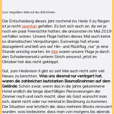
Zum Vergrößern bitte auf das Bild klicken
Die Entscheidung dieses Jahr nochmal ins Hedo II zu fliegen
ist ja recht
spontan
gefallen. Es bot sich auch an, da wir ja
noch ein paar Freinächte hatten, die ansonsten im Mai 2019
verfallen wären. Unsere Flüge hatten dieses Mal auch keine
so dramatischen Verspätungen, Eurowings hat etwas
dazugelernt und ließ uns auf Hin- und Rückflug „nur“ je eine
Stunde unnötig warten. Im
Mai
waren unsere Flüge ja durch
den Schadensersatz unterm Strich umsonst, jetzt im
Oktober hat das nicht geklappt.
Gut, zum Hedonism II gibt es seit Mai auch nicht sehr viel
Neues zu berichten.
Was uns diesmal nur verärgert hat,
waren die zahlreichen lautstarken Baumaßnahmen auf dem
Gelände.
Schön zwar, wenn das in die Jahre gekommene
Hotel endlich die lange überfälligen Renovierungen der
Zimmer nach und nach macht, aber als Gast wünscht man
sich, damit nicht oder nur minimal in Berührung zu kommen.
Die Situation war letztlich die, dass mehrere Blocks renoviert
wurden, was bedeutete, dass man von morgens bis abends