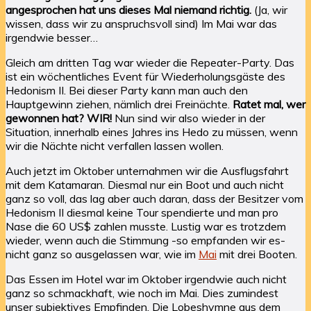
angesprochen hat uns dieses Mal niemand richtig.
(Ja, wir
wissen, dass wir zu anspruchsvoll sind) Im Mai war das
irgendwie besser…
Gleich am dritten Tag war wieder die Repeater-Party. Das
ist ein wöchentliches Event für Wiederholungsgäste des
Hedonism II. Bei dieser Party kann man auch den
Hauptgewinn ziehen, nämlich drei Freinächte.
Ratet mal, wer
gewonnen hat? WIR!
Nun sind wir also wieder in der
Situation, innerhalb eines Jahres ins Hedo zu müssen, wenn
wir die Nächte nicht verfallen lassen wollen.
Auch jetzt im Oktober unternahmen wir die Ausflugsfahrt
mit dem Katamaran. Diesmal nur ein Boot und auch nicht
ganz so voll, das lag aber auch daran, dass der Besitzer vom
Hedonism II diesmal keine Tour spendierte und man pro
Nase die 60 US$ zahlen musste. Lustig war es trotzdem
wieder, wenn auch die Stimmung -so empfanden wir es-
nicht ganz so ausgelassen war, wie im
Mai
mit drei Booten.
Das Essen im Hotel war im Oktober irgendwie auch nicht
ganz so schmackhaft, wie noch im Mai. Dies zumindest
unser subjektives Empfinden. Die Lobeshymne aus dem