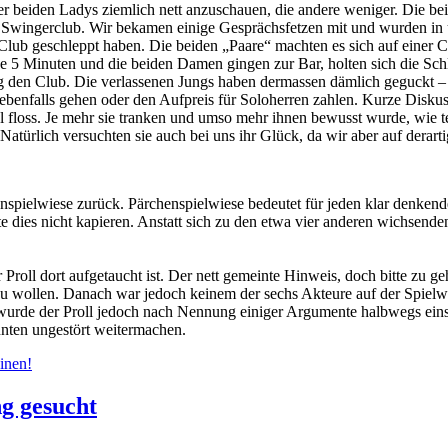
r beiden Ladys ziemlich nett anzuschauen, die andere weniger. Die bei
en Swingerclub. Wir bekamen einige Gesprächsfetzen mit und wurden in 
 Club geschleppt haben. Die beiden „Paare“ machten es sich auf einer
ne 5 Minuten und die beiden Damen gingen zur Bar, holten sich die Schlü
ig den Club. Die verlassenen Jungs haben dermassen dämlich geguckt – 
n ebenfalls gehen oder den Aufpreis für Soloherren zahlen. Kurze Disku
 floss. Je mehr sie tranken und umso mehr ihnen bewusst wurde, wie t
atürlich versuchten sie auch bei uns ihr Glück, da wir aber auf derart
nspielwiese zurück. Pärchenspielwiese bedeutet für jeden klar denkende
te dies nicht kapieren. Anstatt sich zu den etwa vier anderen wichsende
er Proll dort aufgetaucht ist. Der nett gemeinte Hinweis, doch bitte zu
zu wollen. Danach war jedoch keinem der sechs Akteure auf der Spielwi
rde der Proll jedoch nach Nennung einiger Argumente halbwegs einsich
nten ungestört weitermachen.
inen!
g gesucht