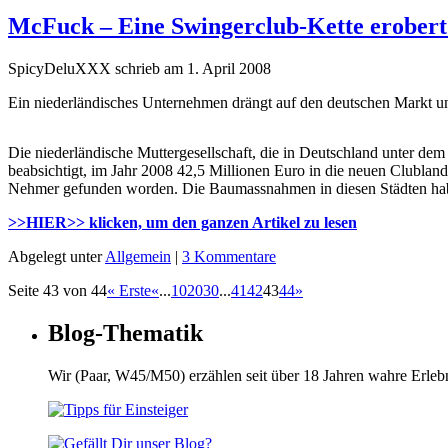
McFuck – Eine Swingerclub-Kette erobert
SpicyDeluXXX schrieb am 1. April 2008
Ein niederländisches Unternehmen drängt auf den deutschen Markt und
Die niederländische Muttergesellschaft, die in Deutschland unter d
beabsichtigt, im Jahr 2008 42,5 Millionen Euro in die neuen Clublan
Nehmer gefunden worden. Die Baumassnahmen in diesen Städten habe
>>HIER>> klicken, um den ganzen Artikel zu lesen
Abgelegt unter
Allgemein
|
3 Kommentare
Seite 43 von 44
« Erste
«
...
10
20
30
...
41
42
43
44
»
Blog-Thematik
Wir (Paar, W45/M50) erzählen seit über 18 Jahren wahre Erle