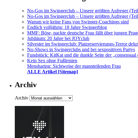
No-Gos im Swingerclub – Unsere größten Aufreger (Teil
No-Gos im Swingerclub – Unsere größten Aufreger (Teil
Warum wir keine Fans von Swinger-Coachings sind
Endlich volljährig: 18 Jahre Swingerblog
MMF: Böse, nackte deutsche Frau fällt über jungen Prag
Jubiläum: 20 Jahre bei JOYclub
Silvester im Swingerclub: Platzreservierungs-Terror delu
No-Shows in Swingerclubs und bei sexpositiven Partys
Fundstück: KitKat und die dunkle Seite der „consensual 
Kein Sex ohne Fußleisten
Mensharing: Sichtweise der mannteilenden Frau
ALLE Artikel [Sitemap]
Archiv
Archiv