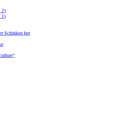
 2)
 1)
er Schinken her
xe
culture“