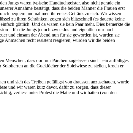
den Jungs waren typische Handtuchgeister, also nicht gerade ein
unserer Annahme bestätigt, dass die beiden Männer die Frauen erst
 Couch bequem und nahmen ihr erstes Getränk zu sich. Wir wissen
ssel zu ihren Schränken, zogen sich blitzschnell (es dauerte keine
einfach göttlich. Und da waren sie kein Paar mehr. Dies bemerkte die
ssion – für die Jungs jedoch zwecklos und eigentlich nur noch
euer und einsam der Abend nun für sie geworden ist, wurden sie
ige Anmachen recht resistent reagieren, wurden wir die beiden
n Menschen, dass dort nur Pärchen zugelassen sind – ein auffälliges
n Soloherren an die Gucklöcher der Spielwiese zu stellen, kroch er
 gehen und sich das Treiben gefälligst von draussen anzuschauen, wurde
ese und wir waren kurz davor, dafür zu sorgen, dass dieser
tig, verliess unter Protest die Matte und wir hatten (von den