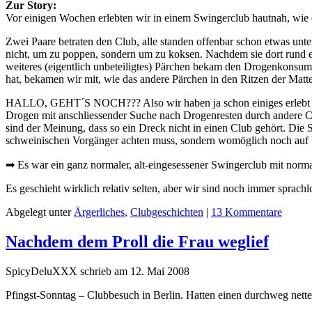
Zur Story:
Vor einigen Wochen erlebten wir in einem Swingerclub hautnah, wi
Zwei Paare betraten den Club, alle standen offenbar schon etwas unter
nicht, um zu poppen, sondern um zu koksen. Nachdem sie dort rund ein
weiteres (eigentlich unbeteiligtes) Pärchen bekam den Drogenkonsum 
hat, bekamen wir mit, wie das andere Pärchen in den Ritzen der Matt
HALLO, GEHT´S NOCH??? Also wir haben ja schon einiges erlebt und 
Drogen mit anschliessender Suche nach Drogenresten durch andere C
sind der Meinung, dass so ein Dreck nicht in einen Club gehört. Die
schweinischen Vorgänger achten muss, sondern womöglich noch auf 
➡ Es war ein ganz normaler, alt-eingesessener Swingerclub mit nor
Es geschieht wirklich relativ selten, aber wir sind noch immer sprac
Abgelegt unter
Ärgerliches
,
Clubgeschichten
|
13 Kommentare
Nachdem dem Proll die Frau weglief
SpicyDeluXXX schrieb am 12. Mai 2008
Pfingst-Sonntag – Clubbesuch in Berlin. Hatten einen durchweg nette