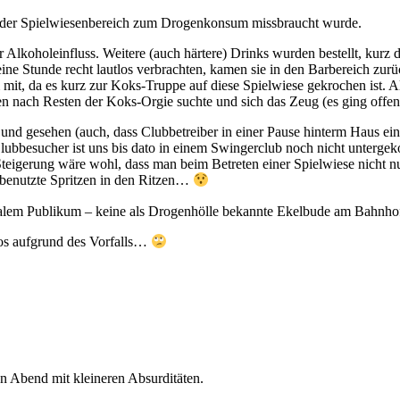
e der Spielwiesenbereich zum Drogenkonsum missbraucht wurde.
 Alkoholeinfluss. Weitere (auch härtere) Drinks wurden bestellt, kurz 
e Stunde recht lautlos verbrachten, kamen sie in den Barbereich zurüc
mit, da es kurz zur Koks-Truppe auf diese Spielwiese gekrochen ist. 
en nach Resten der Koks-Orgie suchte und sich das Zeug (es ging offenb
gesehen (auch, dass Clubbetreiber in einer Pause hinterm Haus einen 
lubbesucher ist uns bis dato in einem Swingerclub noch nicht unter
 Steigerung wäre wohl, dass man beim Betreten einer Spielwiese nicht 
benutzte Spritzen in den Ritzen…
malem Publikum – keine als Drogenhölle bekannte Ekelbude am Bahnho
hlos aufgrund des Vorfalls…
n Abend mit kleineren Absurditäten.