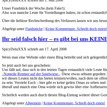
SpicyDeluXXX schrieb am 1. Mai 2008
Unser Fundstück der Woche (kein Fake!):
Also was manche Leute für Vorstellungen haben, ist schon erstaunlich
Über die lieblose Rechtschreibung des Verfassers lassen wir uns bes
Abgelegt unter
Fundstücke
|
Keine Kommentare. Schreib doch einen!
Ihr seid falsch hier – es gibt bei uns KEI
SpicyDeluXXX schrieb am 17. April 2008
Wenn man eine Website oder einen Blog betreibt und sich gelegentli
So jetzt auch bei uns geschehen:
Uns fällt auf, dass sich in den letzten Tagen erstaunlich viele Leute
„
Notgeile Rentner auf der Spielwiese
„. Diese etwas seltsam gepolten
wir diesen Leuten nicht das bieten können/wollen, nach dem sie offe
zu sein: Verzieht Euch – hier gibt es keine geilen Omas zu sehen und
überall und manch eine Oma würde sich gewiss über eine Aufbesseru
Sicherlich werden auch durch diesen Blog-Eintrag weitere dieser Ges
Abgelegt unter
Allgemein
|
Keine Kommentare. Schreib doch einen!