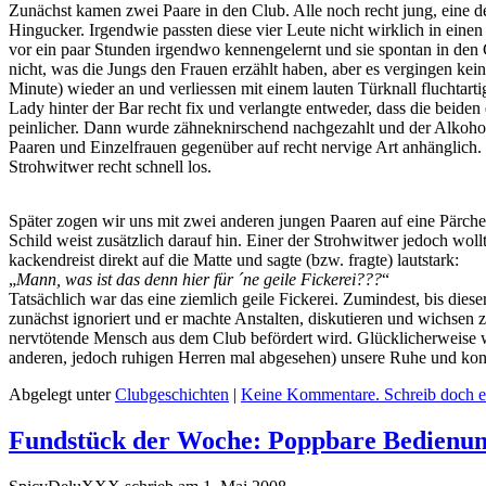
Zunächst kamen zwei Paare in den Club. Alle noch recht jung, eine de
Hingucker. Irgendwie passten diese vier Leute nicht wirklich in ein
vor ein paar Stunden irgendwo kennengelernt und sie spontan in den
nicht, was die Jungs den Frauen erzählt haben, aber es vergingen kei
Minute) wieder an und verliessen mit einem lauten Türknall fluchtart
Lady hinter der Bar recht fix und verlangte entweder, dass die beide
peinlicher. Dann wurde zähneknirschend nachgezahlt und der Alkohol
Paaren und Einzelfrauen gegenüber auf recht nervige Art anhänglich. N
Strohwitwer recht schnell los.
Später zogen wir uns mit zwei anderen jungen Paaren auf eine Pärche
Schild weist zusätzlich darauf hin. Einer der Strohwitwer jedoch woll
kackendreist direkt auf die Matte und sagte (bzw. fragte) lautstark:
„
Mann, was ist das denn hier für ´ne geile Fickerei???
“
Tatsächlich war das eine ziemlich geile Fickerei. Zumindest, bis dies
zunächst ignoriert und er machte Anstalten, diskutieren und wichsen 
nervtötende Mensch aus dem Club befördert wird. Glücklicherweise wu
anderen, jedoch ruhigen Herren mal abgesehen) unsere Ruhe und kon
Abgelegt unter
Clubgeschichten
|
Keine Kommentare. Schreib doch e
Fundstück der Woche: Poppbare Bedienun