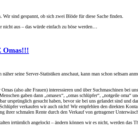
. Wir sind gespannt, ob sich zwei Blöde für diese Sache finden.
ser nicht aus – das würde einfach zu böse werden…
NE Omas!!!
ch näher seine Server-Statistiken anschaut, kann man schon seltsam a
 für Omas (also alte Frauen) interessieren und über Suchmaschinen bei u
 Menschen gaben dann „omasex“, „omas schlüpfer“, „notgeile oma“ und äh
nbar ursprünglich gesucht haben, bevor sie bei uns gelandet sind und 
 Schlüpfer verkaufen wir auch nicht! Wir empfehlen den direkten Kontak
ng ihrer schmalen Rente durch den Verkauf von getragener Unterwäsc
talten irrtümlich angelockt – ändern können wir es nicht, werden das 